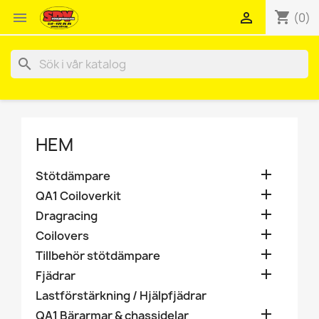
shopping_cart


(0)
search
HEM

Stötdämpare

QA1 Coiloverkit

Dragracing

Coilovers

Tillbehör stötdämpare

Fjädrar
Lastförstärkning / Hjälpfjädrar

QA1 Bärarmar & chassidelar