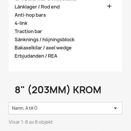

Länklager / Rod end
Anti-hop bars
4-link
Traction bar
Sänknings / höjningsblock
Bakaxelkilar / axel wedge
Erbjudanden / REA
8" (203MM) KROM

Namn, A till Ö
Visar 1-8 av 8 objekt