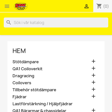
shopping_cart


(0)
search
HEM

Stötdämpare

QA1 Coiloverkit

Dragracing

Coilovers

Tillbehör stötdämpare

Fjädrar
Lastförstärkning / Hjälpfjädrar

QA1 Bärarmar & chassidelar