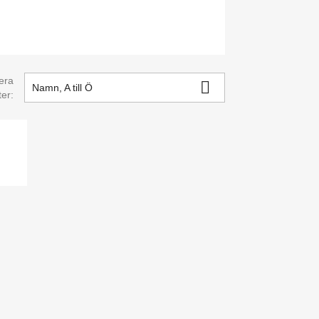
era

Namn, A till Ö
ter: