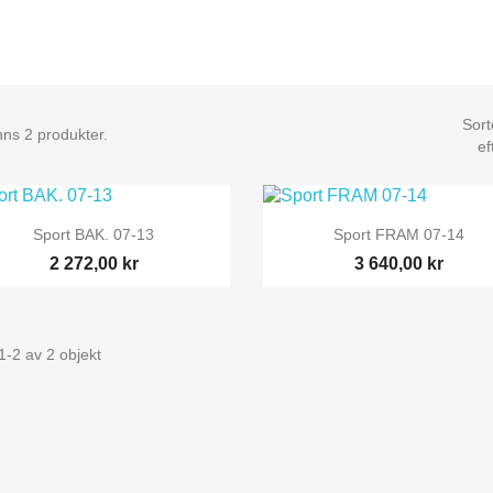
Sort
nns 2 produkter.
ef


Snabbvy
Snabbvy
Sport BAK. 07-13
Sport FRAM 07-14
2 272,00 kr
3 640,00 kr
1-2 av 2 objekt