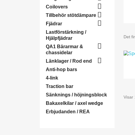

Coilovers

Tillbehör stötdämpare

Fjädrar
Lastförstärkning /
Det fi
Hjälpfjädrar

QA1 Bärarmar &
chassidelar

Länklager / Rod end
Anti-hop bars
4-link
Traction bar
Sänknings / höjningsblock
Visar 
Bakaxelkilar / axel wedge
Erbjudanden / REA