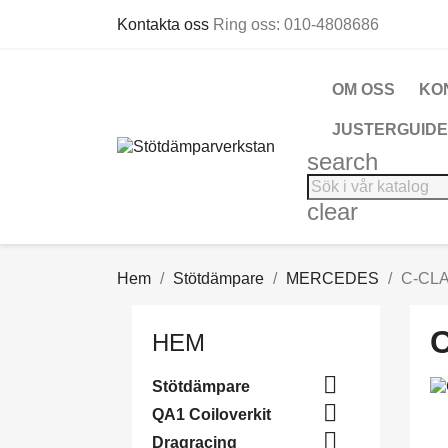
Kontakta oss
Ring oss:
010-4808686
OM OSS
KO
JUSTERGUIDE
search
clear
Hem
Stötdämpare
MERCEDES
C-CLA
C
HEM

Stötdämpare

QA1 Coiloverkit

Dragracing