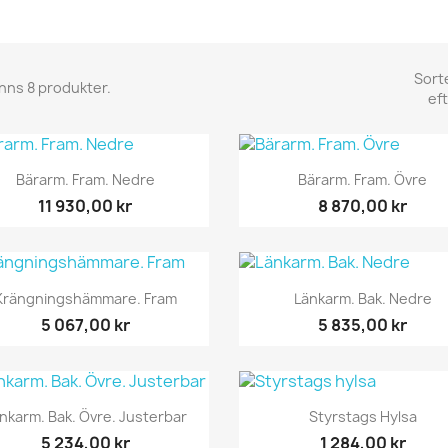
Sort
inns 8 produkter.
eft
Snabbvy
Snabbvy


Bärarm. Fram. Nedre
Bärarm. Fram. Övre
11 930,00 kr
8 870,00 kr
Snabbvy
Snabbvy


Krängningshämmare. Fram
Länkarm. Bak. Nedre
5 067,00 kr
5 835,00 kr
Snabbvy
Snabbvy


nkarm. Bak. Övre. Justerbar
Styrstags Hylsa
5 234,00 kr
1 284,00 kr