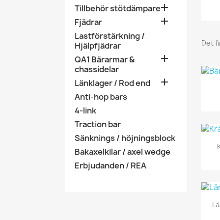

Tillbehör stötdämpare

Fjädrar
Lastförstärkning /
Det f
Hjälpfjädrar

QA1 Bärarmar &
chassidelar

Länklager / Rod end
Anti-hop bars
4-link
Traction bar
Sänknings / höjningsblock
Bakaxelkilar / axel wedge
Erbjudanden / REA
Lä