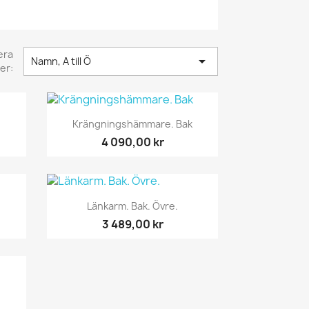
era

Namn, A till Ö
er:
Snabbvy

Krängningshämmare. Bak
4 090,00 kr
Snabbvy

Länkarm. Bak. Övre.
3 489,00 kr