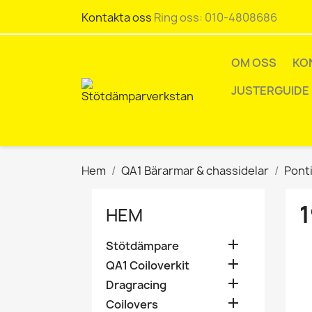
Kontakta oss
Ring oss:
010-4808686
OM OSS
KO
JUSTERGUIDE
Hem
QA1 Bärarmar & chassidelar
Pont
1
HEM

Stötdämpare

QA1 Coiloverkit

Dragracing

Coilovers