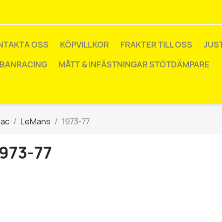
NTAKTA OSS
KÖPVILLKOR
FRAKTER TILL OSS
JUS
 BANRACING
MÅTT & INFÄSTNINGAR STÖTDÄMPARE
iac
LeMans
1973-77
973-77