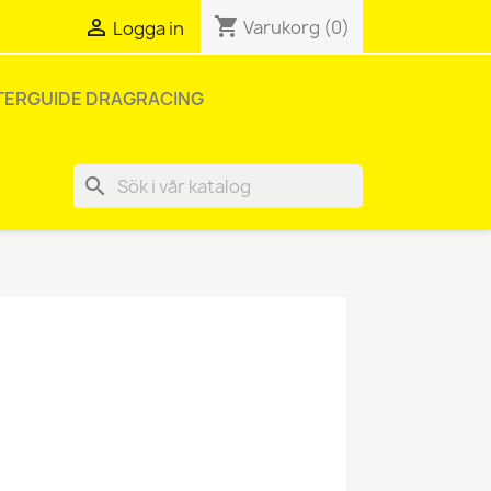
shopping_cart

Varukorg
(0)
Logga in
TERGUIDE DRAGRACING
search