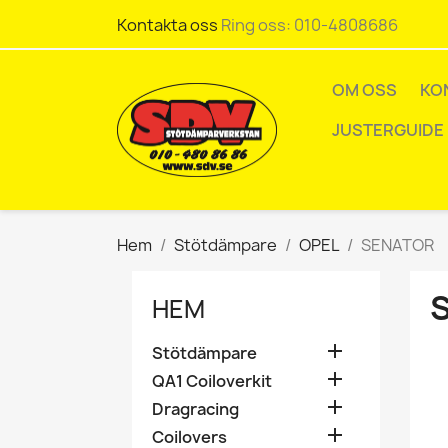
Kontakta oss
Ring oss:
010-4808686
OM OSS
KO
JUSTERGUIDE
Hem
Stötdämpare
OPEL
SENATOR
HEM

Stötdämpare

QA1 Coiloverkit

Dragracing

Coilovers