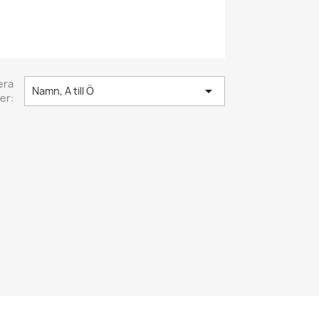
era

Namn, A till Ö
er: