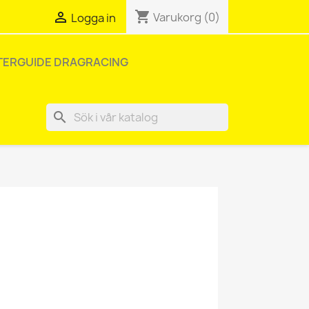
shopping_cart

Varukorg
(0)
Logga in
TERGUIDE DRAGRACING
search