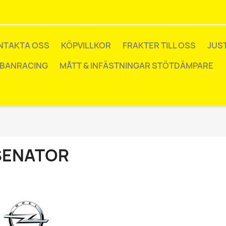
NTAKTA OSS
KÖPVILLKOR
FRAKTER TILL OSS
JUS
 BANRACING
MÅTT & INFÄSTNINGAR STÖTDÄMPARE
SENATOR