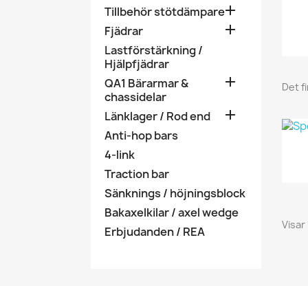

Tillbehör stötdämpare

Fjädrar
Lastförstärkning /
Hjälpfjädrar

QA1 Bärarmar &
Det f
chassidelar

Länklager / Rod end
Anti-hop bars
4-link
Traction bar
Sänknings / höjningsblock
Bakaxelkilar / axel wedge
Visar 
Erbjudanden / REA