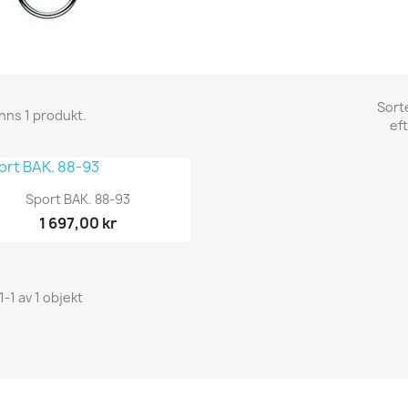
Sort
inns 1 produkt.
eft
Snabbvy

Sport BAK. 88-93
1 697,00 kr
1-1 av 1 objekt