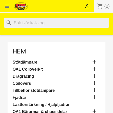
shopping_cart


(0)
search
HEM

Stötdämpare

QA1 Coiloverkit

Dragracing

Coilovers

Tillbehör stötdämpare

Fjädrar
Lastförstärkning / Hjälpfjädrar

QA1 Bärarmar & chassidelar