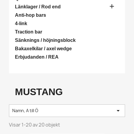

Länklager / Rod end
Anti-hop bars
4-link
Traction bar
Sänknings / höjningsblock
Bakaxelkilar / axel wedge
Erbjudanden / REA
MUSTANG

Namn, A till Ö
Visar 1-20 av 20 objekt