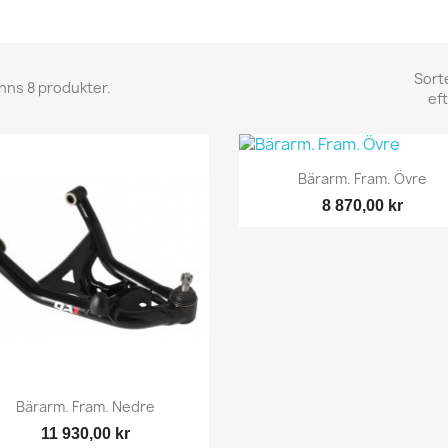
Sort
inns 8 produkter.
eft
Snabbvy

Bärarm. Fram. Övre
8 870,00 kr
Snabbvy

Bärarm. Fram. Nedre
11 930,00 kr