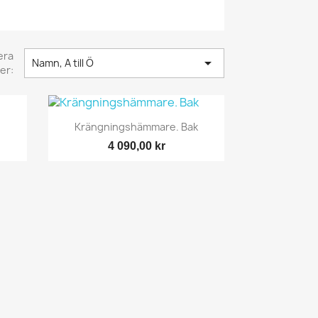
era

Namn, A till Ö
er:
Snabbvy

Krängningshämmare. Bak
4 090,00 kr