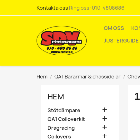
Kontakta oss
Ring oss:
010-4808686
OM OSS
KO
JUSTERGUIDE
Hem
QA1 Bärarmar & chassidelar
Chev
1
HEM

Stötdämpare

QA1 Coiloverkit

Dragracing

Coilovers