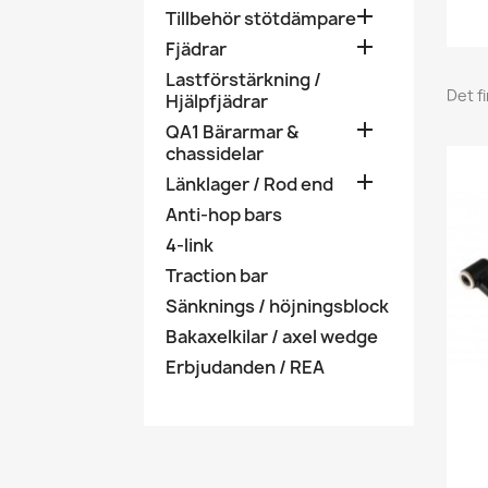

Tillbehör stötdämpare

Fjädrar
Lastförstärkning /
Det f
Hjälpfjädrar

QA1 Bärarmar &
chassidelar

Länklager / Rod end
Anti-hop bars
4-link
Traction bar
Sänknings / höjningsblock
Bakaxelkilar / axel wedge
Erbjudanden / REA