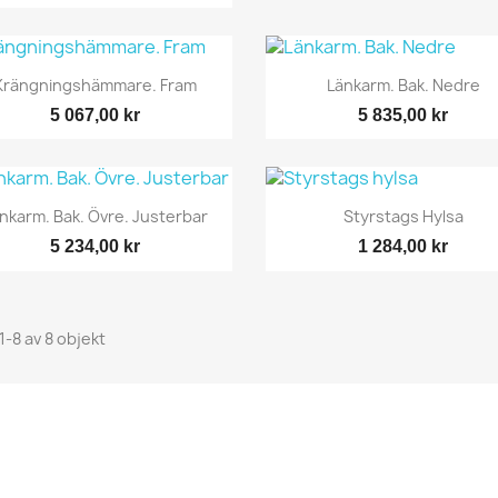
Snabbvy
Snabbvy


Krängningshämmare. Fram
Länkarm. Bak. Nedre
5 067,00 kr
5 835,00 kr
Snabbvy
Snabbvy


nkarm. Bak. Övre. Justerbar
Styrstags Hylsa
5 234,00 kr
1 284,00 kr
1-8 av 8 objekt