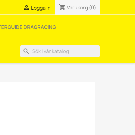
shopping_cart

Varukorg
(0)
Logga in
TERGUIDE DRAGRACING
search