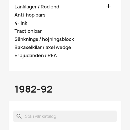

Länklager / Rod end
Anti-hop bars
4-link
Traction bar
Sänknings / höjningsblock
Bakaxelkilar / axel wedge
Erbjudanden / REA
1982-92
search