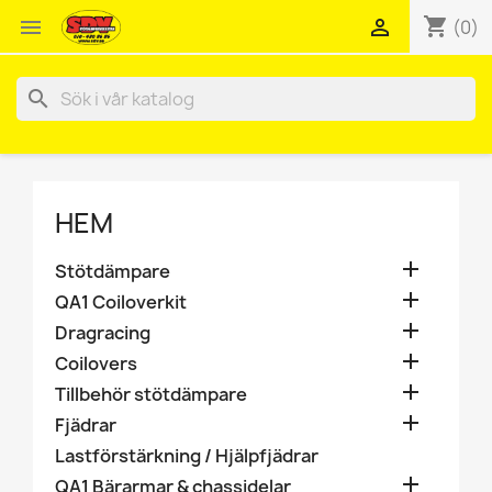
shopping_cart


(0)
search
HEM

Stötdämpare

QA1 Coiloverkit

Dragracing

Coilovers

Tillbehör stötdämpare

Fjädrar
Lastförstärkning / Hjälpfjädrar

QA1 Bärarmar & chassidelar