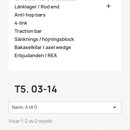

Länklager / Rod end
Anti-hop bars
4-link
Traction bar
Sänknings / höjningsblock
Bakaxelkilar / axel wedge
Erbjudanden / REA
T5. 03-14

Namn, A till Ö
Visar 1-2 av 2 objekt