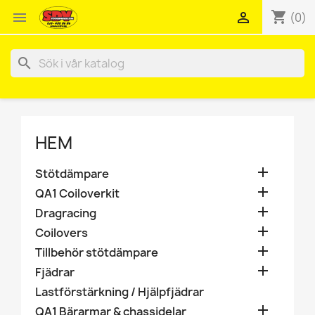
shopping_cart


(0)
search
HEM

Stötdämpare

QA1 Coiloverkit

Dragracing

Coilovers

Tillbehör stötdämpare

Fjädrar
Lastförstärkning / Hjälpfjädrar

QA1 Bärarmar & chassidelar