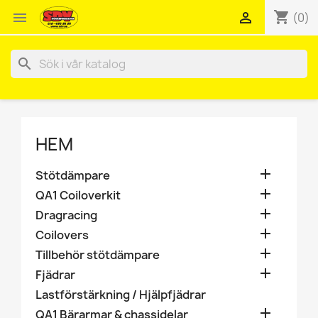
shopping_cart


(0)
search
HEM

Stötdämpare

QA1 Coiloverkit

Dragracing

Coilovers

Tillbehör stötdämpare

Fjädrar
Lastförstärkning / Hjälpfjädrar

QA1 Bärarmar & chassidelar