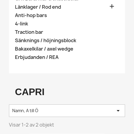

Länklager / Rod end
Anti-hop bars
4-link
Traction bar
Sänknings / höjningsblock
Bakaxelkilar / axel wedge
Erbjudanden / REA
CAPRI

Namn, A till Ö
Visar 1-2 av 2 objekt