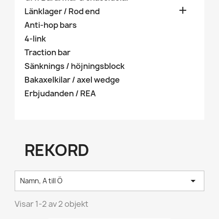

Länklager / Rod end
Anti-hop bars
4-link
Traction bar
Sänknings / höjningsblock
Bakaxelkilar / axel wedge
Erbjudanden / REA
REKORD

Namn, A till Ö
Visar 1-2 av 2 objekt