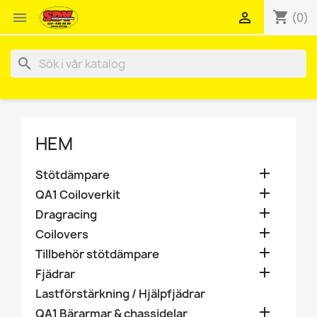
shopping_cart


(0)
search
HEM

Stötdämpare

QA1 Coiloverkit

Dragracing

Coilovers

Tillbehör stötdämpare

Fjädrar
Lastförstärkning / Hjälpfjädrar

QA1 Bärarmar & chassidelar