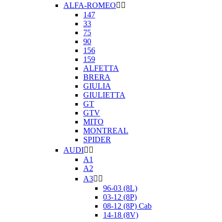
ALFA-ROMEO


147
33
75
90
156
159
ALFETTA
BRERA
GIULIA
GIULIETTA
GT
GTV
MITO
MONTREAL
SPIDER
AUDI


A1
A2
A3


96-03 (8L)
03-12 (8P)
08-12 (8P) Cab
14-18 (8V)