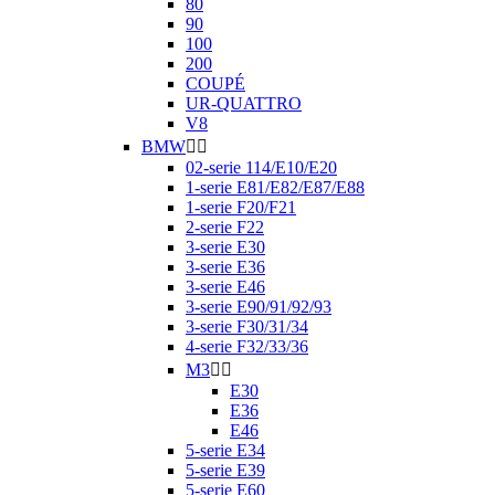
80
90
100
200
COUPÉ
UR-QUATTRO
V8
BMW


02-serie 114/E10/E20
1-serie E81/E82/E87/E88
1-serie F20/F21
2-serie F22
3-serie E30
3-serie E36
3-serie E46
3-serie E90/91/92/93
3-serie F30/31/34
4-serie F32/33/36
M3


E30
E36
E46
5-serie E34
5-serie E39
5-serie E60