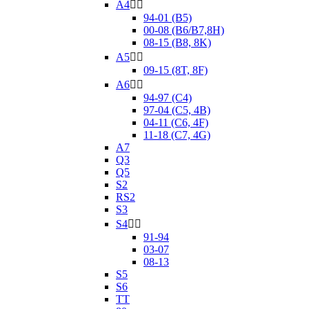
A4


94-01 (B5)
00-08 (B6/B7,8H)
08-15 (B8, 8K)
A5


09-15 (8T, 8F)
A6


94-97 (C4)
97-04 (C5, 4B)
04-11 (C6, 4F)
11-18 (C7, 4G)
A7
Q3
Q5
S2
RS2
S3
S4


91-94
03-07
08-13
S5
S6
TT