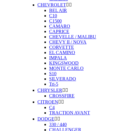
CHEVROLET


BEL AIR
C10
C1500
CAMARO
CAPRICE
CHEVELLE / MALIBU
CHEVY II / NOVA
CORVETTE
EL CAMINO
IMPALA
KINGSWOOD
MONTE CARLO
S10
SILVERADO
Tri-5
CHRYSLER


CROSSFIRE
CITROEN


C4
TRACTION AVANT
DODGE


330 / 440
CHALLENGER