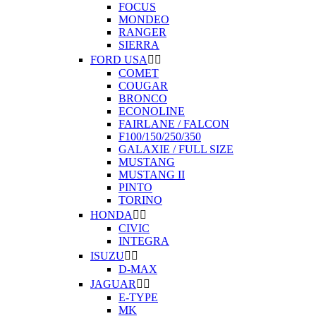
FOCUS
MONDEO
RANGER
SIERRA
FORD USA


COMET
COUGAR
BRONCO
ECONOLINE
FAIRLANE / FALCON
F100/150/250/350
GALAXIE / FULL SIZE
MUSTANG
MUSTANG II
PINTO
TORINO
HONDA


CIVIC
INTEGRA
ISUZU


D-MAX
JAGUAR


E-TYPE
MK