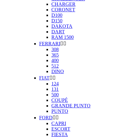
CHARGER
CORONET
D100
D150
DAKOTA
DART
RAM 1500
FERRARI


308
365
400
512
DINO
FIAT


124
131
500
COUPÉ
GRANDE PUNTO
PUNTO
FORD


CAPRI
ESCORT
FIESTA