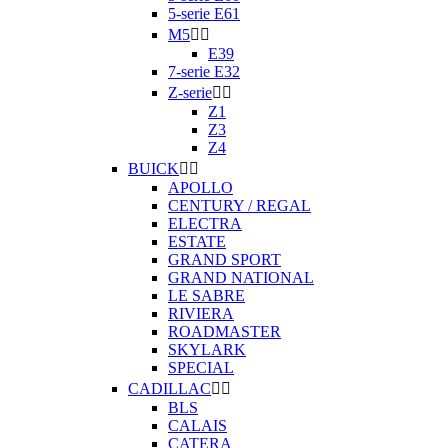
5-serie E61
M5


E39
7-serie E32
Z-serie


Z1
Z3
Z4
BUICK


APOLLO
CENTURY / REGAL
ELECTRA
ESTATE
GRAND SPORT
GRAND NATIONAL
LE SABRE
RIVIERA
ROADMASTER
SKYLARK
SPECIAL
CADILLAC


BLS
CALAIS
CATERA