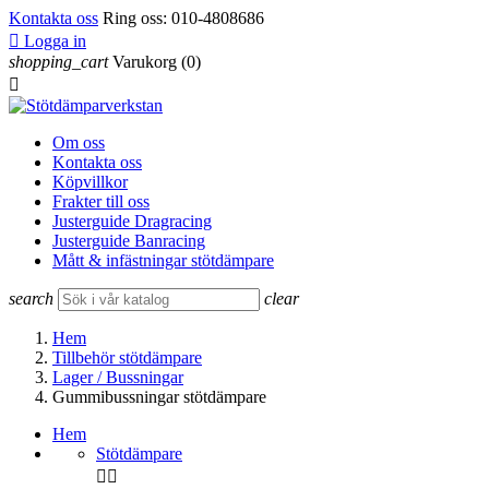
Kontakta oss
Ring oss:
010-4808686

Logga in
shopping_cart
Varukorg
(0)

Om oss
Kontakta oss
Köpvillkor
Frakter till oss
Justerguide Dragracing
Justerguide Banracing
Mått & infästningar stötdämpare
search
clear
Hem
Tillbehör stötdämpare
Lager / Bussningar
Gummibussningar stötdämpare
Hem
Stötdämpare

