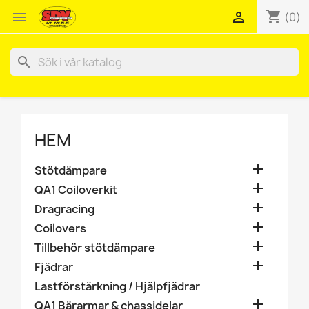
shopping_cart


(0)
search
HEM

Stötdämpare

QA1 Coiloverkit

Dragracing

Coilovers

Tillbehör stötdämpare

Fjädrar
Lastförstärkning / Hjälpfjädrar

QA1 Bärarmar & chassidelar