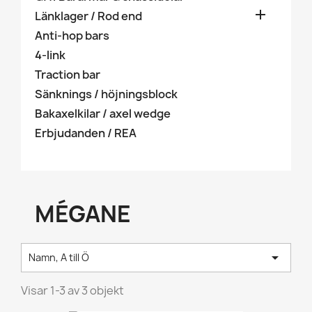

Länklager / Rod end
Anti-hop bars
4-link
Traction bar
Sänknings / höjningsblock
Bakaxelkilar / axel wedge
Erbjudanden / REA
MÉGANE

Namn, A till Ö
Visar 1-3 av 3 objekt