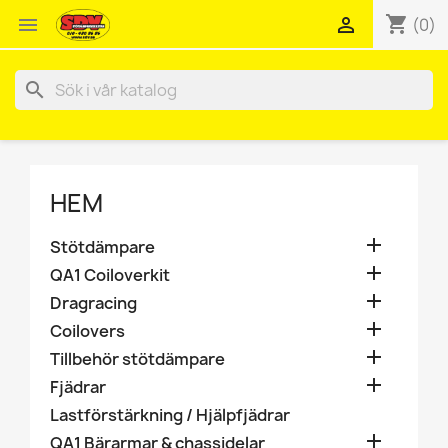
shopping_cart


(0)
search
HEM

Stötdämpare

QA1 Coiloverkit

Dragracing

Coilovers

Tillbehör stötdämpare

Fjädrar
Lastförstärkning / Hjälpfjädrar

QA1 Bärarmar & chassidelar