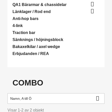

QA1 Bärarmar & chassidelar

Länklager / Rod end
Anti-hop bars
4-link
Traction bar
Sänknings / höjningsblock
Bakaxelkilar / axel wedge
Erbjudanden / REA
COMBO

Namn, A till Ö
Visar 1-2 av 2 objekt