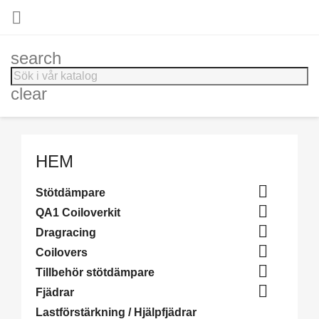

search
clear
HEM

Stötdämpare

QA1 Coiloverkit

Dragracing

Coilovers

Tillbehör stötdämpare

Fjädrar
Lastförstärkning / Hjälpfjädrar