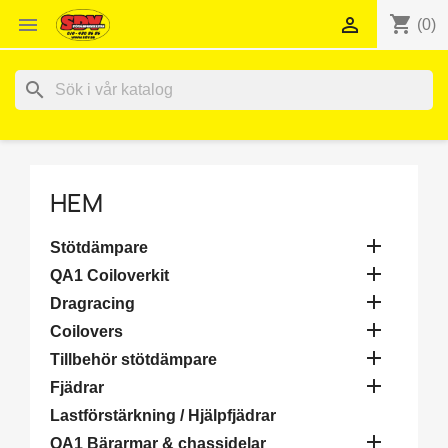
shopping_cart


(0)
search
HEM

Stötdämpare

QA1 Coiloverkit

Dragracing

Coilovers

Tillbehör stötdämpare

Fjädrar
Lastförstärkning / Hjälpfjädrar

QA1 Bärarmar & chassidelar