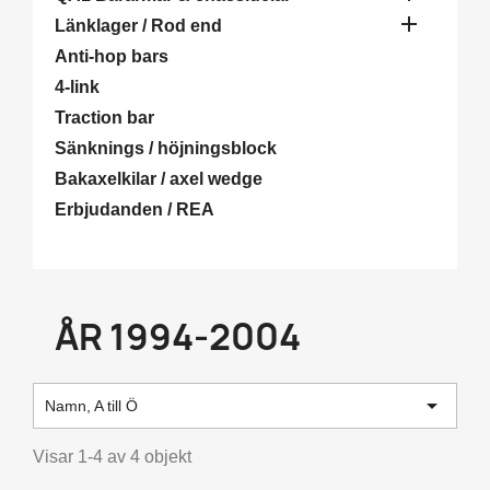

Länklager / Rod end
Anti-hop bars
4-link
Traction bar
Sänknings / höjningsblock
Bakaxelkilar / axel wedge
Erbjudanden / REA
ÅR 1994-2004

Namn, A till Ö
Visar 1-4 av 4 objekt