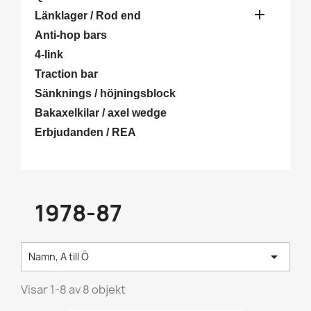

Länklager / Rod end
Anti-hop bars
4-link
Traction bar
Sänknings / höjningsblock
Bakaxelkilar / axel wedge
Erbjudanden / REA
1978-87

Namn, A till Ö
Visar 1-8 av 8 objekt