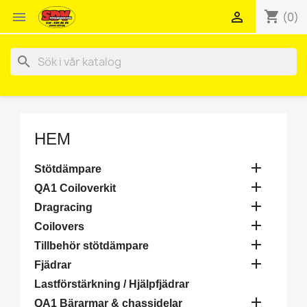
shopping_cart


(0)
search
HEM

Stötdämpare

QA1 Coiloverkit

Dragracing

Coilovers

Tillbehör stötdämpare

Fjädrar
Lastförstärkning / Hjälpfjädrar

QA1 Bärarmar & chassidelar