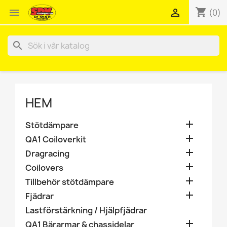
shopping_cart


(0)
search
HEM

Stötdämpare

QA1 Coiloverkit

Dragracing

Coilovers

Tillbehör stötdämpare

Fjädrar
Lastförstärkning / Hjälpfjädrar

QA1 Bärarmar & chassidelar