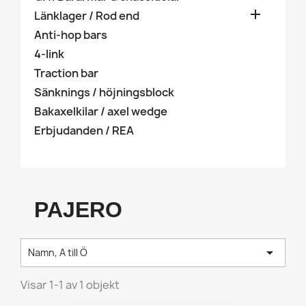

Länklager / Rod end
Anti-hop bars
4-link
Traction bar
Sänknings / höjningsblock
Bakaxelkilar / axel wedge
Erbjudanden / REA
PAJERO

Namn, A till Ö
Visar 1-1 av 1 objekt