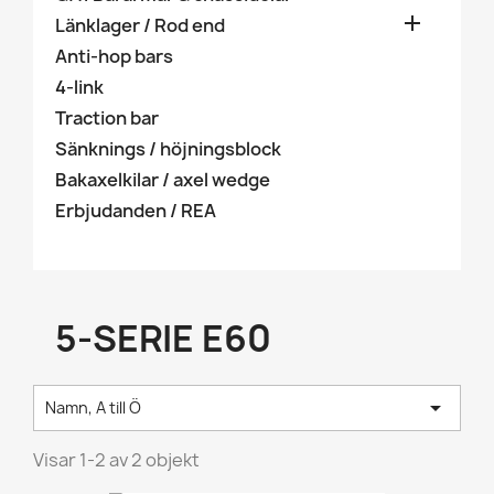

Länklager / Rod end
Anti-hop bars
4-link
Traction bar
Sänknings / höjningsblock
Bakaxelkilar / axel wedge
Erbjudanden / REA
5-SERIE E60

Namn, A till Ö
Visar 1-2 av 2 objekt