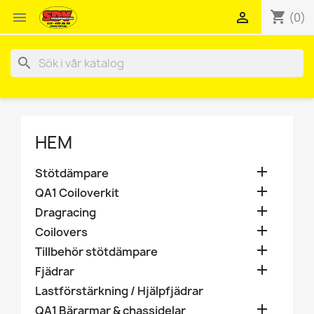
shopping_cart


(0)
search
HEM

Stötdämpare

QA1 Coiloverkit

Dragracing

Coilovers

Tillbehör stötdämpare

Fjädrar
Lastförstärkning / Hjälpfjädrar

QA1 Bärarmar & chassidelar