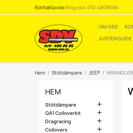
Kontakta oss
Ring oss:
010-4808686
OM OSS
KO
JUSTERGUIDE
Hem
Stötdämpare
JEEP
WRANGLER
HEM

Stötdämpare

QA1 Coiloverkit

Dragracing

Coilovers