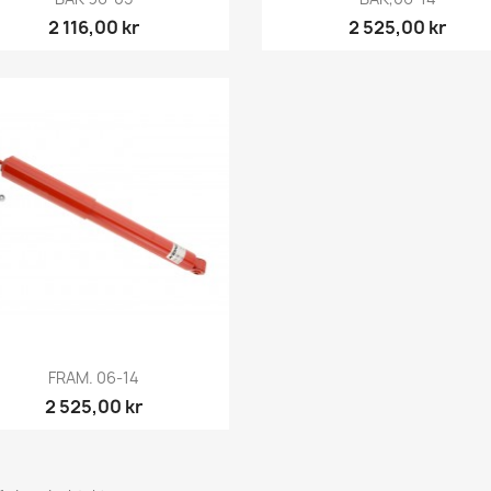
2 116,00 kr
2 525,00 kr
Snabbvy

FRAM. 06-14
2 525,00 kr