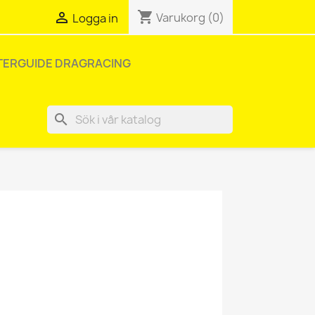
shopping_cart

Varukorg
(0)
Logga in
TERGUIDE DRAGRACING
search