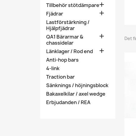

Tillbehör stötdämpare

Fjädrar
Lastförstärkning /
Hjälpfjädrar

QA1 Bärarmar &
Det f
chassidelar

Länklager / Rod end
Anti-hop bars
4-link
Traction bar
Sänknings / höjningsblock
Bakaxelkilar / axel wedge
Erbjudanden / REA