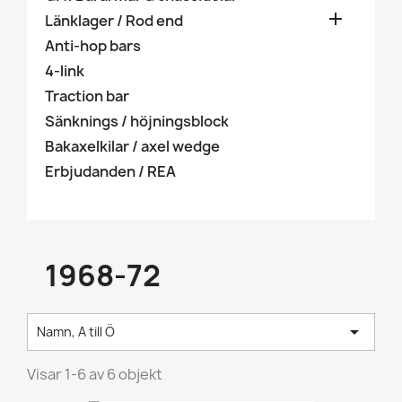

Länklager / Rod end
Anti-hop bars
4-link
Traction bar
Sänknings / höjningsblock
Bakaxelkilar / axel wedge
Erbjudanden / REA
1968-72

Namn, A till Ö
Visar 1-6 av 6 objekt