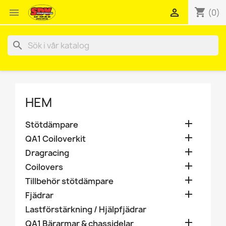
shopping_cart


(0)
search
HEM

Stötdämpare

QA1 Coiloverkit

Dragracing

Coilovers

Tillbehör stötdämpare

Fjädrar
Lastförstärkning / Hjälpfjädrar

QA1 Bärarmar & chassidelar