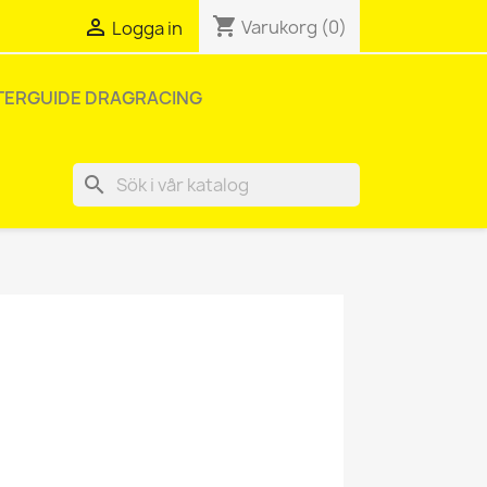
shopping_cart

Varukorg
(0)
Logga in
TERGUIDE DRAGRACING
search