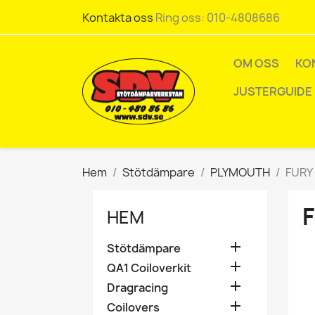
Kontakta oss
Ring oss:
010-4808686
OM OSS
KO
JUSTERGUIDE
Hem
Stötdämpare
PLYMOUTH
FURY 
F
HEM

Stötdämpare

QA1 Coiloverkit

Dragracing

Coilovers