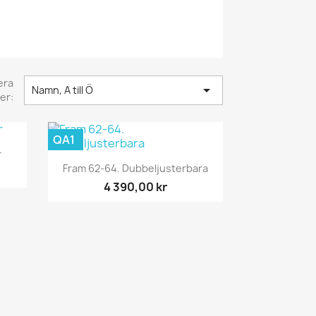
era

Namn, A till Ö
er:
QA1
r
Snabbvy

Fram 62-64. Dubbeljusterbara
4 390,00 kr