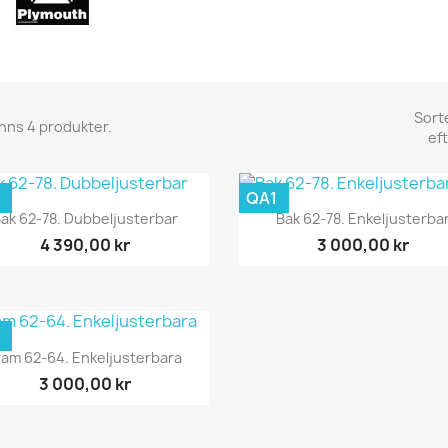
Sort
inns 4 produkter.
eft
QA1
Snabbvy
Snabbvy


ak 62-78. Dubbeljusterbar
Bak 62-78. Enkeljusterba
4 390,00 kr
3 000,00 kr
Snabbvy

ram 62-64. Enkeljusterbara
3 000,00 kr