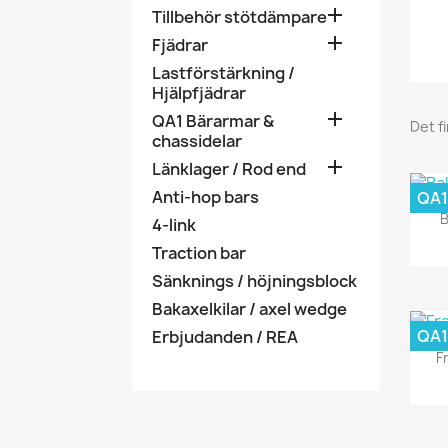

Tillbehör stötdämpare

Fjädrar
Lastförstärkning /
Hjälpfjädrar

QA1 Bärarmar &
Det f
chassidelar

Länklager / Rod end
Anti-hop bars
QA1
B
4-link
Traction bar
Sänknings / höjningsblock
Bakaxelkilar / axel wedge
QA1
Erbjudanden / REA
F