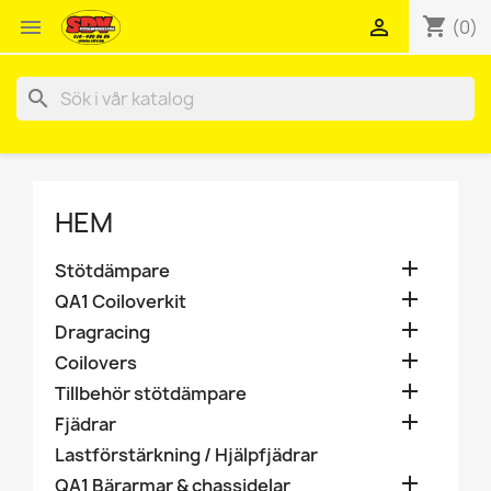
shopping_cart


(0)
search
HEM

Stötdämpare

QA1 Coiloverkit

Dragracing

Coilovers

Tillbehör stötdämpare

Fjädrar
Lastförstärkning / Hjälpfjädrar

QA1 Bärarmar & chassidelar