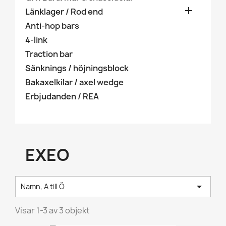

Länklager / Rod end
Anti-hop bars
4-link
Traction bar
Sänknings / höjningsblock
Bakaxelkilar / axel wedge
Erbjudanden / REA
EXEO

Namn, A till Ö
Visar 1-3 av 3 objekt