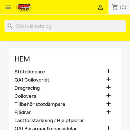
shopping_cart


(0)
search
HEM

Stötdämpare

QA1 Coiloverkit

Dragracing

Coilovers

Tillbehör stötdämpare

Fjädrar
Lastförstärkning / Hjälpfjädrar

QA1 Bärarmar & chassidelar