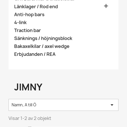

Länklager / Rod end
Anti-hop bars
4-link
Traction bar
Sänknings / höjningsblock
Bakaxelkilar / axel wedge
Erbjudanden / REA
JIMNY

Namn, A till Ö
Visar 1-2 av 2 objekt