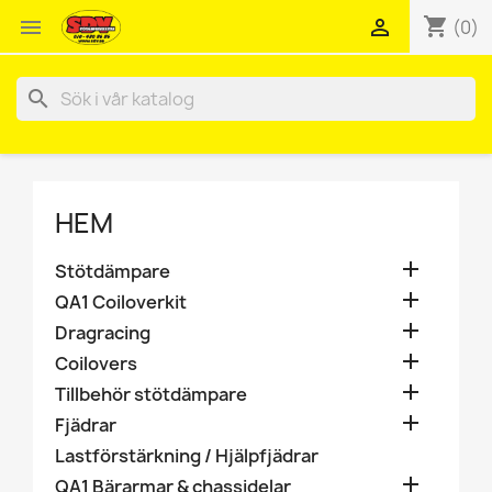
shopping_cart


(0)
search
HEM

Stötdämpare

QA1 Coiloverkit

Dragracing

Coilovers

Tillbehör stötdämpare

Fjädrar
Lastförstärkning / Hjälpfjädrar

QA1 Bärarmar & chassidelar