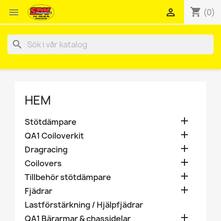
shopping_cart


(0)
search
HEM

Stötdämpare

QA1 Coiloverkit

Dragracing

Coilovers

Tillbehör stötdämpare

Fjädrar
Lastförstärkning / Hjälpfjädrar

QA1 Bärarmar & chassidelar