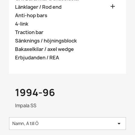

Länklager / Rod end
Anti-hop bars
4-link
Traction bar
Sänknings / höjningsblock
Bakaxelkilar / axel wedge
Erbjudanden / REA
1994-96
Impala SS

Namn, A till Ö