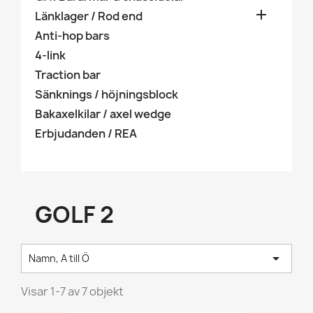

Länklager / Rod end
Anti-hop bars
4-link
Traction bar
Sänknings / höjningsblock
Bakaxelkilar / axel wedge
Erbjudanden / REA
GOLF 2

Namn, A till Ö
Visar 1-7 av 7 objekt