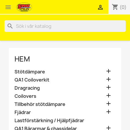
shopping_cart


(0)
search
HEM

Stötdämpare

QA1 Coiloverkit

Dragracing

Coilovers

Tillbehör stötdämpare

Fjädrar
Lastförstärkning / Hjälpfjädrar

QA1 Bärarmar & chassidelar