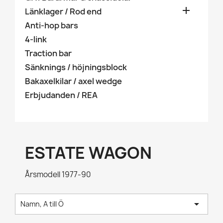

Länklager / Rod end
Anti-hop bars
4-link
Traction bar
Sänknings / höjningsblock
Bakaxelkilar / axel wedge
Erbjudanden / REA
ESTATE WAGON
Årsmodell 1977-90

Namn, A till Ö