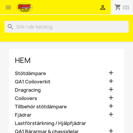
shopping_cart


(0)
search
HEM

Stötdämpare

QA1 Coiloverkit

Dragracing

Coilovers

Tillbehör stötdämpare

Fjädrar
Lastförstärkning / Hjälpfjädrar

QA1 Bärarmar & chassidelar