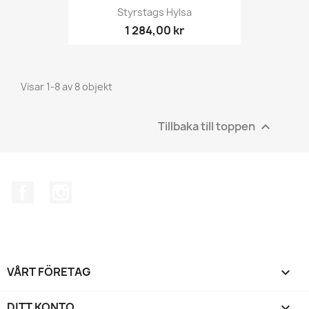
Styrstags Hylsa
1 284,00 kr
Visar 1-8 av 8 objekt
Tillbaka till toppen

Facebook
Instagram
VÅRT FÖRETAG

DITT KONTO
