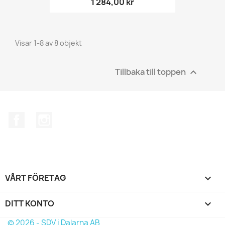
1 284,00 kr
Visar 1-8 av 8 objekt
Tillbaka till toppen

Facebook
Instagram
VÅRT FÖRETAG

DITT KONTO

© 2026 - SDV i Dalarna AB