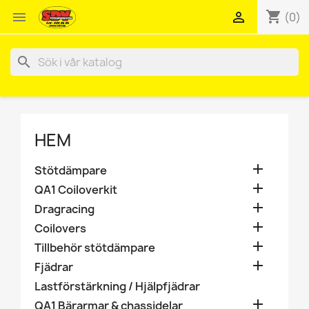
shopping_cart


(0)
search
HEM

Stötdämpare

QA1 Coiloverkit

Dragracing

Coilovers

Tillbehör stötdämpare

Fjädrar
Lastförstärkning / Hjälpfjädrar

QA1 Bärarmar & chassidelar