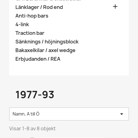

Länklager / Rod end
Anti-hop bars
4-link
Traction bar
Sänknings / höjningsblock
Bakaxelkilar / axel wedge
Erbjudanden / REA
1977-93

Namn, A till Ö
Visar 1-8 av 8 objekt