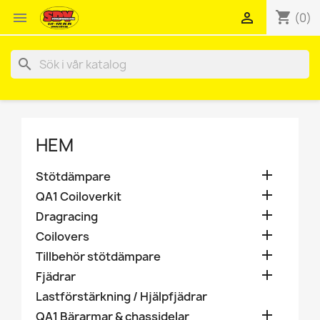
shopping_cart


(0)
search
HEM

Stötdämpare

QA1 Coiloverkit

Dragracing

Coilovers

Tillbehör stötdämpare

Fjädrar
Lastförstärkning / Hjälpfjädrar

QA1 Bärarmar & chassidelar