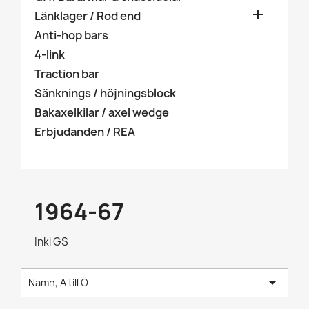

Länklager / Rod end
Anti-hop bars
4-link
Traction bar
Sänknings / höjningsblock
Bakaxelkilar / axel wedge
Erbjudanden / REA
1964-67
Inkl GS

Namn, A till Ö