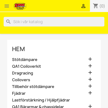
shopping_cart


(0)
search
HEM

Stötdämpare

QA1 Coiloverkit

Dragracing

Coilovers

Tillbehör stötdämpare

Fjädrar
Lastförstärkning / Hjälpfjädrar

QA1 Bärarmar & chassidelar