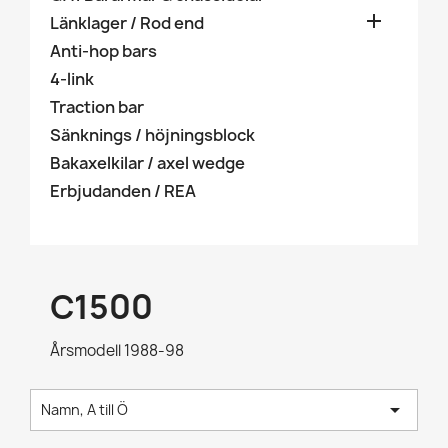

Länklager / Rod end
Anti-hop bars
4-link
Traction bar
Sänknings / höjningsblock
Bakaxelkilar / axel wedge
Erbjudanden / REA
C1500
Årsmodell 1988-98

Namn, A till Ö