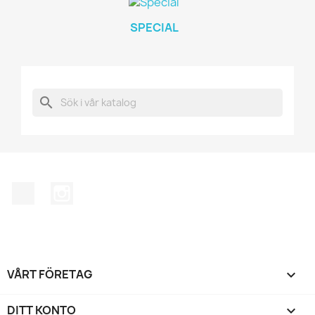
SPECIAL
search
Facebook
Instagram
VÅRT FÖRETAG

DITT KONTO
