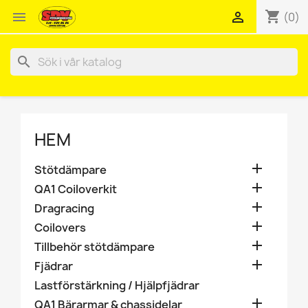
shopping_cart


(0)
search
HEM

Stötdämpare

QA1 Coiloverkit

Dragracing

Coilovers

Tillbehör stötdämpare

Fjädrar
Lastförstärkning / Hjälpfjädrar

QA1 Bärarmar & chassidelar