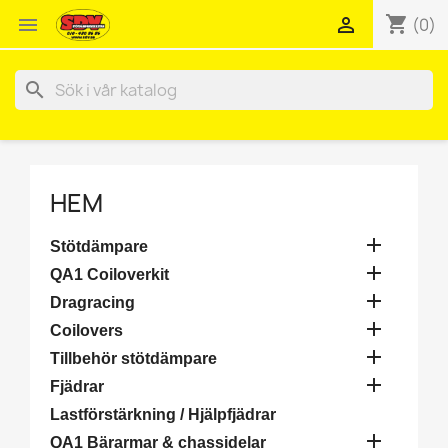
shopping_cart


(0)
search
HEM

Stötdämpare

QA1 Coiloverkit

Dragracing

Coilovers

Tillbehör stötdämpare

Fjädrar
Lastförstärkning / Hjälpfjädrar

QA1 Bärarmar & chassidelar