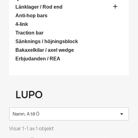

Länklager / Rod end
Anti-hop bars
4-link
Traction bar
Sänknings / höjningsblock
Bakaxelkilar / axel wedge
Erbjudanden / REA
LUPO

Namn, A till Ö
Visar 1-1 av 1 objekt