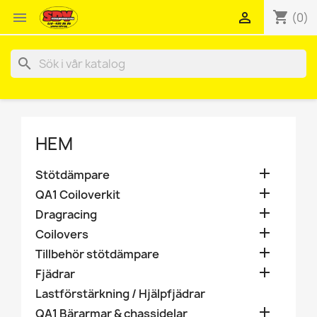
shopping_cart


(0)
search
HEM

Stötdämpare

QA1 Coiloverkit

Dragracing

Coilovers

Tillbehör stötdämpare

Fjädrar
Lastförstärkning / Hjälpfjädrar

QA1 Bärarmar & chassidelar