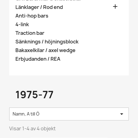

Länklager / Rod end
Anti-hop bars
4-link
Traction bar
Sänknings / höjningsblock
Bakaxelkilar / axel wedge
Erbjudanden / REA
1975-77

Namn, A till Ö
Visar 1-4 av 4 objekt