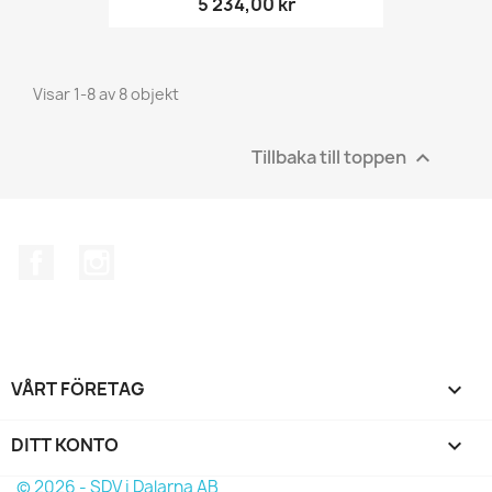
5 234,00 kr
Visar 1-8 av 8 objekt
Tillbaka till toppen

Facebook
Instagram
VÅRT FÖRETAG

DITT KONTO

© 2026 - SDV i Dalarna AB