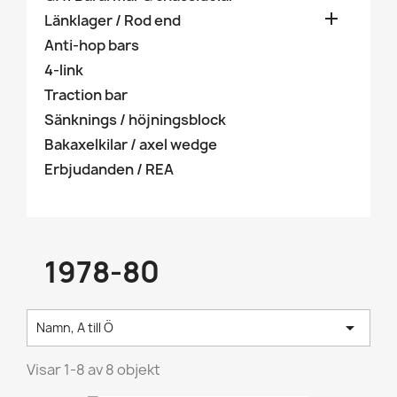

Länklager / Rod end
Anti-hop bars
4-link
Traction bar
Sänknings / höjningsblock
Bakaxelkilar / axel wedge
Erbjudanden / REA
1978-80

Namn, A till Ö
Visar 1-8 av 8 objekt