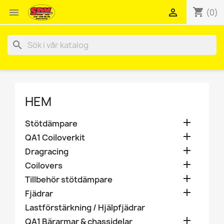
shopping_cart


(0)
search
HEM

Stötdämpare

QA1 Coiloverkit

Dragracing

Coilovers

Tillbehör stötdämpare

Fjädrar
Lastförstärkning / Hjälpfjädrar

QA1 Bärarmar & chassidelar