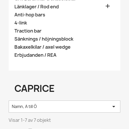

Länklager / Rod end
Anti-hop bars
4-link
Traction bar
Sänknings / höjningsblock
Bakaxelkilar / axel wedge
Erbjudanden / REA
CAPRICE

Namn, A till Ö
Visar 1-7 av 7 objekt