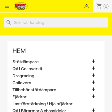
shopping_cart


(0)
search
HEM

Stötdämpare

QA1 Coiloverkit

Dragracing

Coilovers

Tillbehör stötdämpare

Fjädrar
Lastförstärkning / Hjälpfjädrar

QA1 Bärarmar & chassidelar