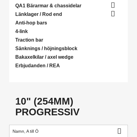

QA1 Bärarmar & chassidelar

Länklager / Rod end
Anti-hop bars
4-link
Traction bar
Sänknings / höjningsblock
Bakaxelkilar / axel wedge
Erbjudanden / REA
10" (254MM)
PROGRESSIV

Namn, A till Ö