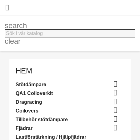

search
clear
HEM

Stötdämpare

QA1 Coiloverkit

Dragracing

Coilovers

Tillbehör stötdämpare

Fjädrar
Lastförstärkning / Hjälpfjädrar