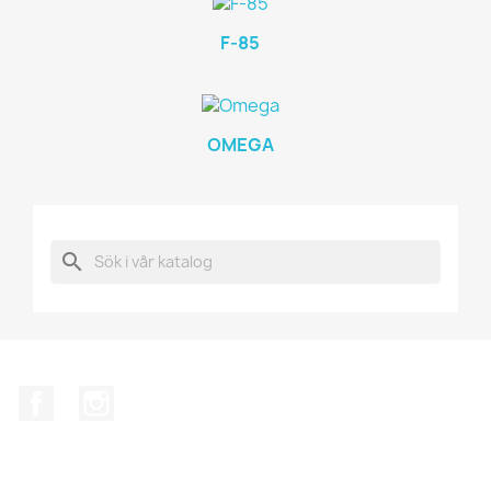
F-85
OMEGA
search
Facebook
Instagram