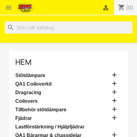
shopping_cart


(0)
search
HEM

Stötdämpare

QA1 Coiloverkit

Dragracing

Coilovers

Tillbehör stötdämpare

Fjädrar
Lastförstärkning / Hjälpfjädrar

QA1 Bärarmar & chassidelar