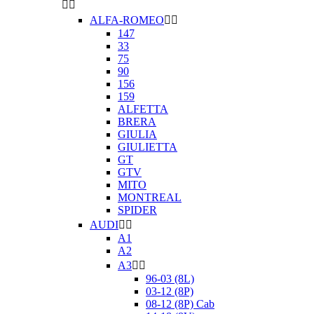


ALFA-ROMEO


147
33
75
90
156
159
ALFETTA
BRERA
GIULIA
GIULIETTA
GT
GTV
MITO
MONTREAL
SPIDER
AUDI


A1
A2
A3


96-03 (8L)
03-12 (8P)
08-12 (8P) Cab