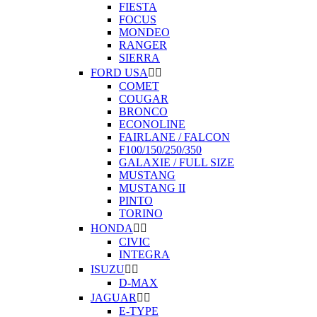
FIESTA
FOCUS
MONDEO
RANGER
SIERRA
FORD USA


COMET
COUGAR
BRONCO
ECONOLINE
FAIRLANE / FALCON
F100/150/250/350
GALAXIE / FULL SIZE
MUSTANG
MUSTANG II
PINTO
TORINO
HONDA


CIVIC
INTEGRA
ISUZU


D-MAX
JAGUAR


E-TYPE