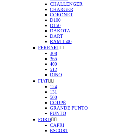
CHALLENGER
CHARGER
CORONET
D100
D150
DAKOTA
DART
RAM 1500
FERRARI


308
365
400
512
DINO
FIAT


124
131
500
COUPÉ
GRANDE PUNTO
PUNTO
FORD


CAPRI
ESCORT