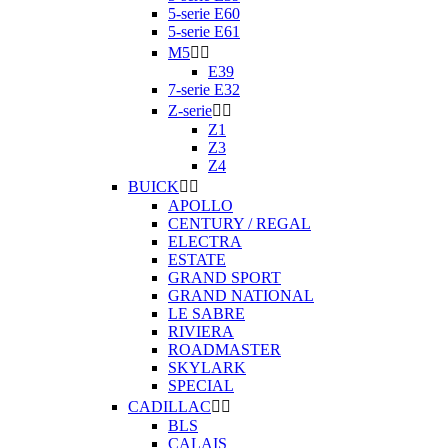
5-serie E60
5-serie E61
M5


E39
7-serie E32
Z-serie


Z1
Z3
Z4
BUICK


APOLLO
CENTURY / REGAL
ELECTRA
ESTATE
GRAND SPORT
GRAND NATIONAL
LE SABRE
RIVIERA
ROADMASTER
SKYLARK
SPECIAL
CADILLAC


BLS
CALAIS