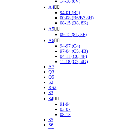
14-18 (8V)
A4


94-01 (B5)
00-08 (B6/B7,8H)
08-15 (B8, 8K)
A5


09-15 (8T, 8F)
A6


94-97 (C4)
97-04 (C5, 4B)
04-11 (C6, 4F)
11-18 (C7, 4G)
A7
Q3
Q5
S2
RS2
S3
S4


91-94
03-07
08-13
S5
S6