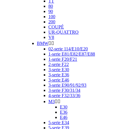
TT
80
90
100
200
COUPÉ
UR-QUATTRO
V8
BMW


02-serie 114/E10/E20
1-serie E81/E82/E87/E88
1-serie F20/F21
2-serie F22
3-serie E30
3-serie E36
3-serie E46
3-serie E90/91/92/93
3-serie F30/31/34
4-serie F32/33/36
M3


E30
E36
E46
5-serie E34
5-serie E39