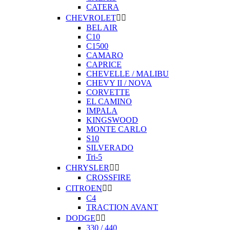
CATERA
CHEVROLET


BEL AIR
C10
C1500
CAMARO
CAPRICE
CHEVELLE / MALIBU
CHEVY II / NOVA
CORVETTE
EL CAMINO
IMPALA
KINGSWOOD
MONTE CARLO
S10
SILVERADO
Tri-5
CHRYSLER


CROSSFIRE
CITROEN


C4
TRACTION AVANT
DODGE


330 / 440